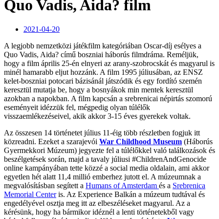
Quo Vadis, Aida? film
2021-04-20
A legjobb nemzetközi játékfilm kategóriában Oscar-díj esélyes a
Quo Vadis, Aida? című boszniai háborús filmdráma. Reméljük,
hogy a film április 25-én elnyeri az arany-szobrocskát és magyarul is
minél hamarabb eljut hozzánk. A film 1995 júliusában, az ENSZ
kelet-boszniai potocari bázisánál játszódik és egy fordító szemén
keresztül mutatja be, hogy a bosnyákok min mentek keresztül
azokban a napokban. A film kapcsán a srebrenicai népirtás szomorú
eseményeit idézzük fel, mégpedig olyan túlélők
visszaemlékezéseivel, akik akkor 3-15 éves gyerekek voltak.
Az összesen 14 történetet július 11-éig több részletben fogjuk itt
közreadni. Ezeket a szarajevói
War Childhood Museum
(Háborús
Gyermekkori Múzeum) jegyezte fel a túlélőkkel való találkozások és
beszélgetések során, majd a tavaly júliusi #ChildrenAndGenocide
online kampányában tette közzé a social media oldalain, ami akkor
egyetlen hét alatt 11,4 millió emberhez jutott el. A múzeumnak a
megvalósításban segített a
Humans of Amsterdam
és a
Srebrenica
Memorial Center
is. Az Experience Balkán a múzeum tudtával és
engedélyével osztja meg itt az elbeszéléseket magyarul. Az a
kérésünk, hogy ha bármikor idéznél a lenti történetekből vagy