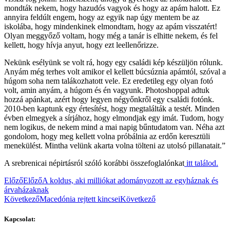
mondták nekem, hogy hazudós vagyok és hogy az apám halott. Ez
annyira feldúlt engem, hogy az egyik nap úgy mentem be az
iskolába, hogy mindenkinek elmondtam, hogy az apám visszatért!
Olyan meggyőző voltam, hogy még a tanár is elhitte nekem, és fel
kellett, hogy hívja anyut, hogy ezt leellenőrizze.
Nekünk esélyünk se volt rá, hogy egy családi kép készüljön rólunk.
Anyám még terhes volt amikor el kellett búcsúznia apámtól, szóval a
húgom soha nem talákozhatott vele. Ez eredetileg egy olyan fotó
volt, amin anyám, a húgom és én vagyunk. Photoshoppal adtuk
hozzá apánkat, azért hogy legyen négyőnkről egy családi fotónk.
2010-ben kaptunk egy értesítést, hogy megtalálták a testét. Minden
évben elmegyek a sírjához, hogy elmondjak egy imát. Tudom, hogy
nem logikus, de nekem mind a mai napig bűntudatom van. Néha azt
gondolom, hogy meg kellett volna próbálnia az erdőn keresztüli
menekülést. Mintha velünk akarta volna tölteni az utolsó pillanatait.”
A srebrenicai népirtásról szóló korábbi összefoglalónkat
itt találod.
Előző
Előző
A koldus, aki milliókat adományozott az egyháznak és
árvaházaknak
Következő
Macedónia rejtett kincsei
Következő
Kapcsolat: