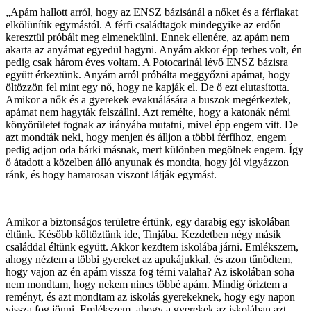
„Apám hallott arról, hogy az ENSZ bázisánál a nőket és a férfiakat
elkölünítik egymástól. A férfi családtagok mindegyike az erdőn
keresztül próbált meg elmenekülni. Ennek ellenére, az apám nem
akarta az anyámat egyedül hagyni. Anyám akkor épp terhes volt, én
pedig csak három éves voltam. A Potocarinál lévő ENSZ bázisra
együtt érkeztünk. Anyám arról próbálta meggyőzni apámat, hogy
öltözzön fel mint egy nő, hogy ne kapják el. De ő ezt elutasította.
Amikor a nők és a gyerekek evakuálására a buszok megérkeztek,
apámat nem hagyták felszállni. Azt remélte, hogy a katonák némi
könyörületet fognak az irányába mutatni, mivel épp engem vitt. De
azt mondták neki, hogy menjen és álljon a többi férfihoz, engem
pedig adjon oda bárki másnak, mert különben megölnek engem. Így
ő átadott a közelben álló anyunak és mondta, hogy jól vigyázzon
ránk, és hogy hamarosan viszont látják egymást.
Amikor a biztonságos területre értünk, egy darabig egy iskolában
éltünk. Később költöztünk ide, Tinjába. Kezdetben négy másik
családdal éltünk együtt. Akkor kezdtem iskolába járni. Emlékszem,
ahogy néztem a többi gyereket az apukájukkal, és azon tűnödtem,
hogy vajon az én apám vissza fog térni valaha? Az iskolában soha
nem mondtam, hogy nekem nincs többé apám. Mindig őriztem a
reményt, és azt mondtam az iskolás gyerekeknek, hogy egy napon
vissza fog jönni. Emlékszem, ahogy a gyerekek az iskolában azt