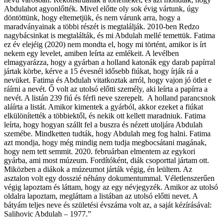
Abdulahot agyonlőtték. Mivel előtte oly sok évig vártunk, úgy
döntöttünk, hogy eltemetjük, és nem várunk arra, hogy a
maradványainak a többi részét is megtalálják. 2010-ben Redzo
nagybácsinkat is megtalálták, és mi Abdulah mellé temettük. Fatima
ez év elejéig (2020) nem mondta el, hogy mi történt, amikor is írt
nekem egy levelet, amiben leírta az emlékeit. A levélben
elmagyarázza, hogy a gyárban a holland katonák egy darab papírral
jártak körbe, kérve a 15 évesnél idősebb fiúkat, hogy írják rá a
nevüket. Fatima és Abdulah vitatkoztak arról, hogy vajon jó ötlet e
ráírni a nevét. Ő volt az utolsó előtti személy, aki leírta a papírra a
nevét. A listán 239 fiú és férfi neve szerepelt. A holland parancsnok
aláírta a listát. Amikor kimentek a gyárból, akkor ezeket a fiúkat
elkülönítették a többiektől, és nekik ott kellett maradniuk. Fatima
leírta, hogy hogyan szállt fel a buszra és nézett utoljára Abdulah
szemébe. Mindketten tudták, hogy Abdulah meg fog halni. Fatima
azt mondja, hogy még mindig nem tudja megbocsátani magának,
hogy nem tett semmit. 2020. februárban elmentem az egykori
gyárba, ami most múzeum. Fordítóként, diák csoporttal jártam ott.
Miközben a diákok a múzeumot járták végig, én leültem. Az
asztalon volt egy dosszié néhány dokumentummal. Véletlenszerűen
végig lapoztam és láttam, hogy az egy névjegyzék. Amikor az utolsó
oldalra lapoztam, megláttam a listában az utolsó előtti nevet. A
bátyám teljes neve és születési évszáma volt az, a saját kézírásával:
Salihovic Abdulah – 1977.”