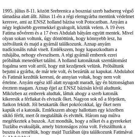
1995. július 8-11. között Srebrenica a boszniai szerb hadsereg végső
támadása alatt állt. Július 11-én a régi elemgyárba mentünk védelmet
keresve, ami az ENSZ holland bázisa volt Potocariban. Anyám a
négy legkisebb gyermekkel gyalogolt, köztük velem. A 19 éves
Fatima nővérem és a 17 éves Abdulah bátyám együtt mentek. Mivel
olyan sokan voltunk, úgy döntöttünk, hogy könnyebb lesz, ha
szétválunk és majd a gyárnál találkozunk. Aznap anyám
tradícionális ruhát viselt. Emlékszem, hogy kapaszkodtam a
ruhájába, nehogy elveszítsem. A régi gyárnál emberek ezrei
próbáltak menedéket találni. A holland katonáknak szemlátomást
fogalma sem volt arról, hogy mit kezdjenek velünk. Próbáltunk
bejutni a gyárba, de már tele volt, és bezárták az kapukat. Abdulahot
és Fatimát kezdtük keresni, de annyian voltak, hogy nem volt
értelme. Anyám egész idő alatt nyugodt maradt, így én biztonságban
éreztem magam. Aznap éjjel az ENSZ bázisán kívül aludtunk.
Miközben az emberek aludtak, láttuk ahogy a szerb katonák
kikeresik a férfiakat és elviszik őket. Nagyon sok nő a férjeiken,
fiaikon feküdt. Jól betakarták őket pokrócokkal, így őket nem
kapták el a katonák. Emlékszem ahogy hallottam egy közelben
sikító férfit, mert őt megtalálták és elvitték. Három nap múlva
megérkeztek a buszok. Azt mondták, hogy a nőket és a gyerekeket
Tuzlába evakuálják, amely biztonságos zóna volt. Felszálltunk a
buszra és reméltük, hogy majd Tuzlában újra találkozunk Fatimával