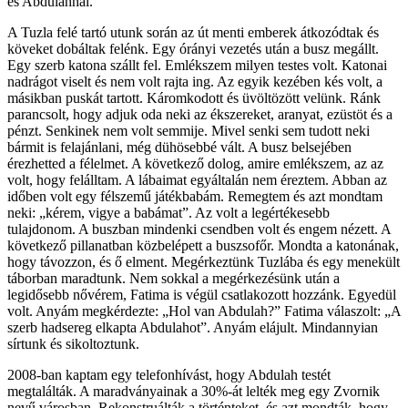
és Abdulahhal.
A Tuzla felé tartó utunk során az út menti emberek átkozódtak és
köveket dobáltak felénk. Egy órányi vezetés után a busz megállt.
Egy szerb katona szállt fel. Emlékszem milyen testes volt. Katonai
nadrágot viselt és nem volt rajta ing. Az egyik kezében kés volt, a
másikban puskát tartott. Káromkodott és üvöltözött velünk. Ránk
parancsolt, hogy adjuk oda neki az ékszereket, aranyat, ezüstöt és a
pénzt. Senkinek nem volt semmije. Mivel senki sem tudott neki
bármit is felajánlani, még dühösebbé vált. A busz belsejében
érezhetted a félelmet. A következő dolog, amire emlékszem, az az
volt, hogy felálltam. A lábaimat egyáltalán nem éreztem. Abban az
időben volt egy félszemű játékbabám. Remegtem és azt mondtam
neki: „kérem, vigye a babámat”. Az volt a legértékesebb
tulajdonom. A buszban mindenki csendben volt és engem nézett. A
következő pillanatban közbelépett a buszsofőr. Mondta a katonának,
hogy távozzon, és ő elment. Megérkeztünk Tuzlába és egy menekült
táborban maradtunk. Nem sokkal a megérkezésünk után a
legidősebb nővérem, Fatima is végül csatlakozott hozzánk. Egyedül
volt. Anyám megkérdezte: „Hol van Abdulah?” Fatima válaszolt: „A
szerb hadsereg elkapta Abdulahot”. Anyám elájult. Mindannyian
sírtunk és sikoltoztunk.
2008-ban kaptam egy telefonhívást, hogy Abdulah testét
megtalálták. A maradványainak a 30%-át lelték meg egy Zvornik
nevű városban. Rekonstruálták a történteket, és azt mondták, hogy