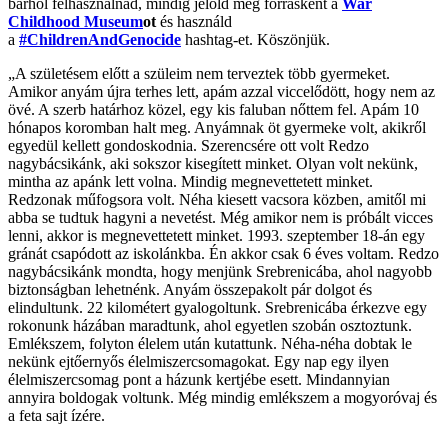
bárhol felhasználnád, mindig jelöld meg forrásként a
War
Childhood Museum
ot
és használd
a
#ChildrenAndGenocide
hashtag-et. Köszönjük.
„A születésem előtt a szüleim nem terveztek több gyermeket.
Amikor anyám újra terhes lett, apám azzal viccelődött, hogy nem az
övé. A szerb határhoz közel, egy kis faluban nőttem fel. Apám 10
hónapos koromban halt meg. Anyámnak öt gyermeke volt, akikről
egyedül kellett gondoskodnia. Szerencsére ott volt Redzo
nagybácsikánk, aki sokszor kisegített minket. Olyan volt nekünk,
mintha az apánk lett volna. Mindig megnevettetett minket.
Redzonak műfogsora volt. Néha kiesett vacsora közben, amitől mi
abba se tudtuk hagyni a nevetést. Még amikor nem is próbált vicces
lenni, akkor is megnevettetett minket. 1993. szeptember 18-án egy
gránát csapódott az iskolánkba. Én akkor csak 6 éves voltam. Redzo
nagybácsikánk mondta, hogy menjünk Srebrenicába, ahol nagyobb
biztonságban lehetnénk. Anyám összepakolt pár dolgot és
elindultunk. 22 kilométert gyalogoltunk. Srebrenicába érkezve egy
rokonunk házában maradtunk, ahol egyetlen szobán osztoztunk.
Emlékszem, folyton élelem után kutattunk. Néha-néha dobtak le
nekünk ejtőernyős élelmiszercsomagokat. Egy nap egy ilyen
élelmiszercsomag pont a házunk kertjébe esett. Mindannyian
annyira boldogak voltunk. Még mindig emlékszem a mogyoróvaj és
a feta sajt ízére.